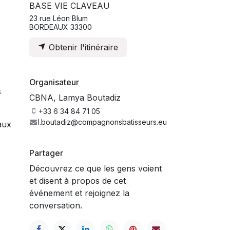
BASE VIE CLAVEAU
23 rue Léon Blum
BORDEAUX 33300
Obtenir l'itinéraire
.
Organisateur
s
CBNA, Lamya Boutadiz
+33 6 34 84 71 05
l.boutadiz@compagnonsbatisseurs.eu
aux
Partager
Découvrez ce que les gens voient
et disent à propos de cet
événement et rejoignez la
conversation.