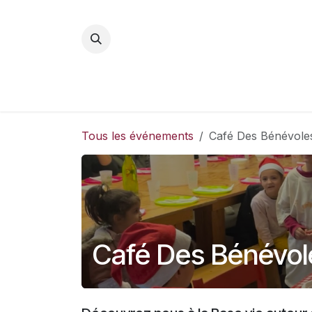
Se rendre au contenu
Tous les événements
Café Des Bénévole
Café Des Bénévol